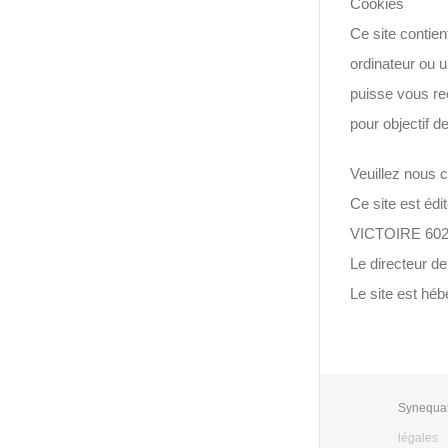
Cookies
Ce site contien
ordinateur ou u
puisse vous rec
pour objectif d
Veuillez nous 
Ce site est éd
VICTOIRE 60
Le directeur de 
Le site est hé
Synequat
légales