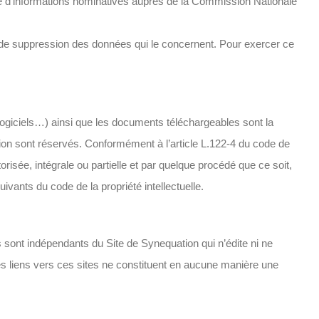
tisé d’informations nominatives auprès de la Commission Nationale
n et de suppression des données qui le concernent. Pour exercer ce
 logiciels…) ainsi que les documents téléchargeables sont la
ation sont réservés. Conformément à l’article L.122-4 du code de
orisée, intégrale ou partielle et par quelque procédé que ce soit,
suivants du code de la propriété intellectuelle.
s sont indépendants du Site de Synequation qui n’édite ni ne
Les liens vers ces sites ne constituent en aucune manière une