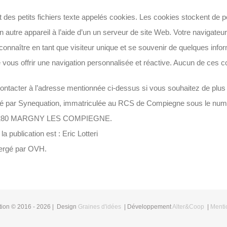
t des petits fichiers texte appelés cookies. Les cookies stockent de p
n autre appareil à l’aide d’un un serveur de site Web. Votre navigateur 
onnaître en tant que visiteur unique et se souvenir de quelques infor
e vous offrir une navigation personnalisée et réactive. Aucun de ces coo
contacter à l’adresse mentionnée ci-dessus si vous souhaitez de plus
ité par Synequation, immatriculée au RCS de Compiegne sous le numé
280 MARGNY LES COMPIEGNE.
la publication est : Eric Lotteri
bergé par OVH.
ion © 2016 -
2026 | Design
Graines d'idées
| Développement
Alter&Coop
|
Menti