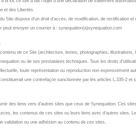
la loi, ce site a fait l’objet d’une déclaration de traitement automa
ue et des Libertés.
r du Site dispose d’un droit d’accès, de modification, de rectificatio
ateur peut envoyer un courrier à : synequation(a)synequation.com
s
ontenu de ce Site (architecture, textes, photographies, illustrations,
nequation ou de ses prestataires techniques. Tous les droits d’utilis
tellectuelle, toute représentation ou reproduction non expressément aut
et constituerait une contrefaçon sanctionnée par les articles L.335-2 et 
urnir des liens vers d’autres sites que ceux de Synequation. Ces site
urces, les contenus de ces sites ou leurs liens avec d’autres sites. 
ne validation ou une adhésion au contenu de ces sites.