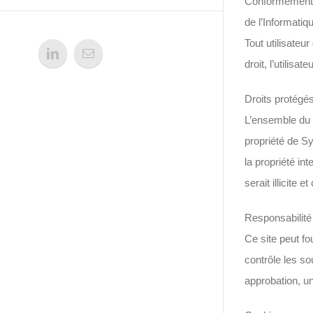
Conformément à 
de l’Informatiq
Tout utilisateu
droit, l’utilis
Droits protégé
L’ensemble du c
propriété de Sy
la propriété in
serait illicite 
Responsabilité
Ce site peut fo
contrôle les so
approbation, u